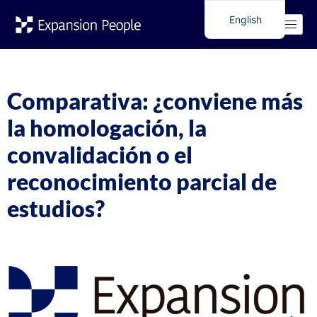
Tag:
Convalidación
English
Spanish
estudios
Comparativa: ¿conviene más
la homologación, la
convalidación o el
reconocimiento parcial de
estudios?