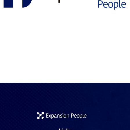
Si has estudiado fuera de España y quieres trabajar,
continuar tu formación o dar validez oficial a tus estudios,
es muy probable que te enfrentes a una duda clave: ¿debo
homologar, convalidar o solicitar un reconocimiento parcial
de mis estudios? Aunque estos conceptos suelen
confundirse, no son lo mismo y cada uno responde a
objetivos […]