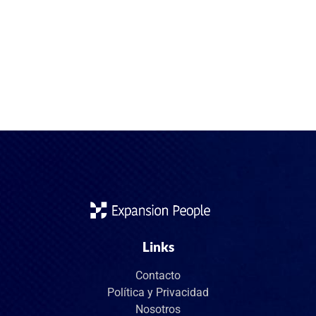
MedTech) está en plena expansión: innovación tecnológica,
envejecimiento poblacional, y regulaciones más exigentes
están impulsando una creciente demanda de talento
especializado. Si estás en selección, visados u
homologaciones, estos son los perfiles que las empresas
buscan con más urgencia en 2025. Ingeniero/a de
Dispositivos Médicos (Medical […]
Links
Contacto
Política y Privacidad
Nosotros