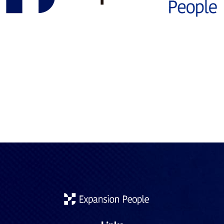
Si has estudiado fuera de España y quieres trabajar,
continuar tu formación o dar validez oficial a tus estudios,
es muy probable que te enfrentes a una duda clave: ¿debo
homologar, convalidar o solicitar un reconocimiento parcial
de mis estudios? Aunque estos conceptos suelen
confundirse, no son lo mismo y cada uno responde a
objetivos […]