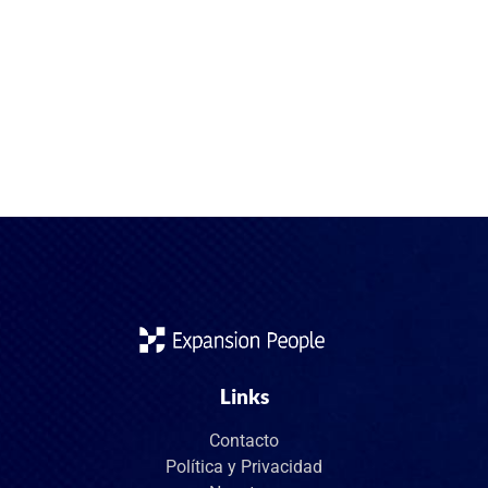
El mercado laboral español en 2025 vive una
transformación acelerada. La digitalización y la necesidad
de innovación han disparado la demanda de perfiles
tecnológicos. Entre todos ellos, hay tres que concentran el
mayor interés de las empresas: Full Stack Developers,
ingenieros DevOps y especialistas en Data. Son
profesionales clave, difíciles de encontrar y con gran […]
Links
Contacto
Política y Privacidad