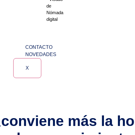
de
Nómada
digital
CONTACTO
NOVEDADES
X
idad académic
conviene más la ho