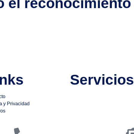
o el reconocimiento 
ar, continuar tu formación o dar validez oficial a tus estudios,
un reconocimiento parcial de mis estudios? Aunque estos concep
inks
Servicios
cto
Selección
ca y Privacidad
Visados
ros
Reconocimiento de títulos
es
Trámites en el extranjeros