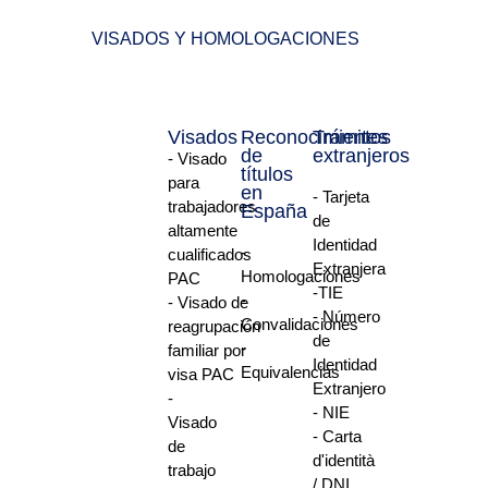
VISADOS Y HOMOLOGACIONES
Visados
Reconocimientos
Trámites
de
extranjeros
- Visado
títulos
para
en
- Tarjeta
trabajadores
España
de
altamente
Identidad
-
cualificados
Extranjera
Homologaciones
PAC
-TIE
-
- Visado de
- Número
Convalidaciones
reagrupación
de
-
familiar por
Identidad
Equivalencias
visa PAC
Extranjero
-
- NIE
Visado
- Carta
de
d'identità
trabajo
/ DNI