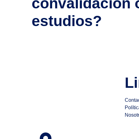
convalidación 
estudios?
Si has estudiado fuera de España y quieres trabaj
clave: ¿debo homologar, convalidar o solicitar 
uno responde a objetivos […]
L
Conta
Políti
Nosot
Client