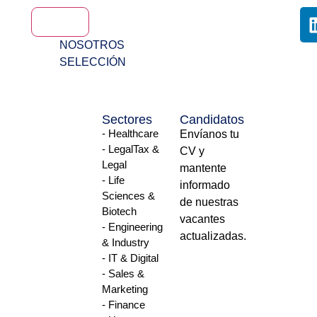
NOSOTROS
SELECCIÓN
Sectores
Candidatos
- Healthcare
Envíanos tu
- LegalTax &
CV y
Legal
mantente
- Life
informado
Sciences &
de nuestras
Biotech
vacantes
- Engineering
actualizadas.
& Industry
- IT & Digital
- Sales &
Marketing
- Finance