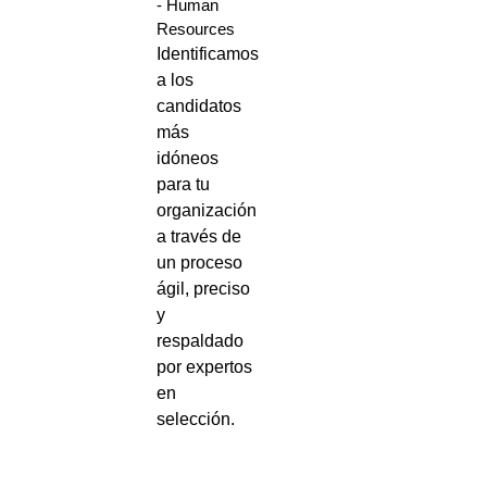
- Human
Resources
Identificamos
a los
candidatos
más
idóneos
para tu
organización
a través de
un proceso
ágil, preciso
y
respaldado
por expertos
en
selección.