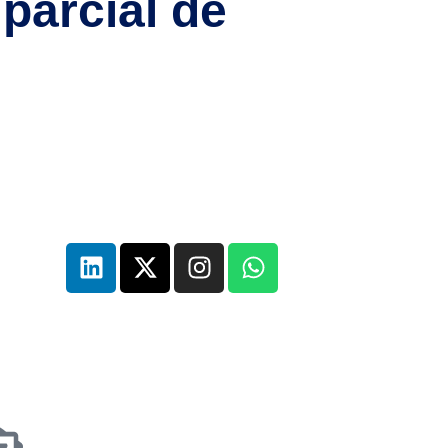
parcial de
 es muy probable que te enfrentes a una duda
tos suelen confundirse, no son lo mismo y cada