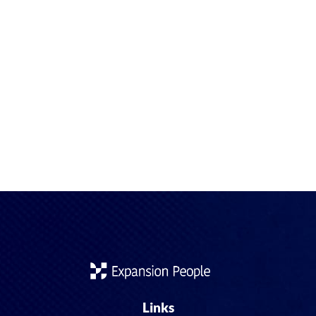
En un mundo laboral cada vez más globalizado, España no
es la excepción. Las empresas españolas, desde startups
tecnológicas hasta multinacionales industriales, están
intensificando la búsqueda de talento extranjero cualificado
para cubrir vacantes estratégicas que no logran satisfacer
con profesionales locales. Pero, ¿por qué esta tendencia va
en aumento? A continuación, analizamos las principales
razones […]
Links