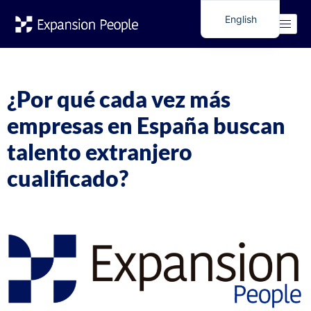
Tag:
ofertas laborales
English
Spanish
españa desde latam
¿Por qué cada vez más
empresas en España buscan
talento extranjero
cualificado?