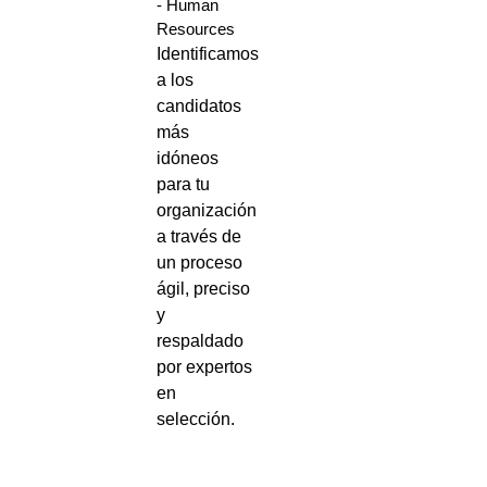
- Human
Resources
Identificamos
a los
candidatos
más
idóneos
para tu
organización
a través de
un proceso
ágil, preciso
y
respaldado
por expertos
en
selección.