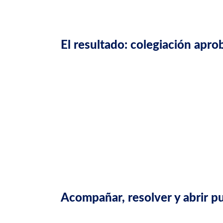
El intercambio fue fluido, respetuoso y orienta
El resultado: colegiación apro
Después de semanas de bloqueo, el expediente
Para ella significó:
Poder ejercer en España.
Cerrar una etapa de incertidumbre.
Sentir que alguien por fin entendía su situ
Para nosotros, una satisfacción enorme.
Acompañar, resolver y abrir p
Este caso fue liderado por nuestro equipo de 