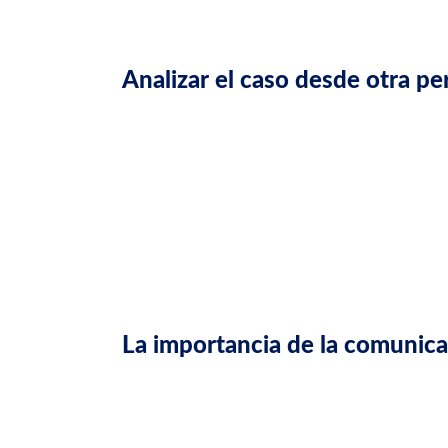
El expediente quedó bloqueado y la doctora no 
Analizar el caso desde otra pe
En nuestro equipo de
visados y homologaci
entendiendo qué evidencia equivalente pue
Así que empezamos por lo esencial:
Revisar la normativa aplicable.
Analizar qué documentos exige realmente
Buscar documentación alternativa que pu
Contactar con instituciones del país de 
La importancia de la comunica
Una de las claves del caso fue la comunicación
inexistencia de ciertos documentos y present
No se trataba solo de enviar papeles, sino de