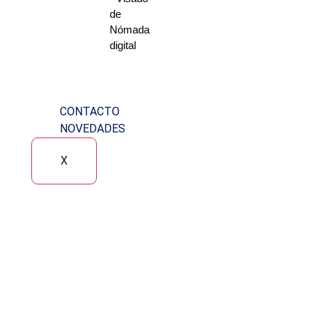
de
Nómada
digital
CONTACTO
NOVEDADES
X
olegiación par
un caso real qu