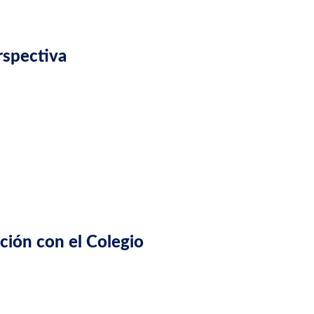
podía ejercer, a pesar de tener la experiencia, la formación y t
rspectiva
ones
sabemos que muchos expedientes complejos no se resuelve
de aceptarse y cómo justificarla ante el organismo corresp
 el Colegio y por qué.
diera demostrar la información necesaria.
origen para confirmar qué documentos existen y cuáles no.
ción con el Colegio
 directa, clara y honesta con el Colegio. Explicamos el contexto
amos alternativas respaldadas por normativa.
argumentar correctamente por qué esos documentos equival