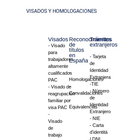
VISADOS Y HOMOLOGACIONES
Visados
Reconocimientos
Trámites
de
extranjeros
- Visado
títulos
para
en
- Tarjeta
trabajadores
España
de
altamente
Identidad
-
cualificados
Extranjera
Homologaciones
PAC
-TIE
-
- Visado de
- Número
Convalidaciones
reagrupación
de
-
familiar por
Identidad
Equivalencias
visa PAC
Extranjero
-
- NIE
Visado
- Carta
de
d'identità
trabajo
/ DNI