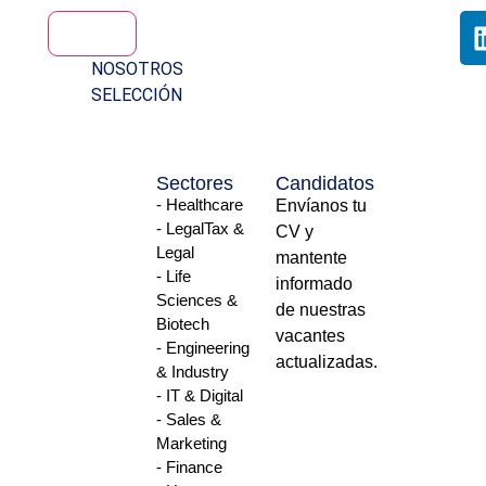
NOSOTROS
SELECCIÓN
Sectores
Candidatos
- Healthcare
Envíanos tu
- LegalTax &
CV y
Legal
mantente
- Life
informado
Sciences &
de nuestras
Biotech
vacantes
- Engineering
actualizadas.
& Industry
- IT & Digital
- Sales &
Marketing
- Finance