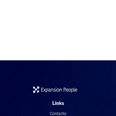
España y Argentina mantienen diversos acuerdos y
convenios que benefician al trabajador/a extranjero/a,
profesional sanitario/a y titulado/a al permitir una movilidad
más fluida, el reconocimiento de títulos, y derechos en
materia de residencia, visados y seguridad social. Conocer
estos convenios es clave para planificar tu migración
profesional con certidumbre. Principales convenios que
benefician la […]
Links
Contacto