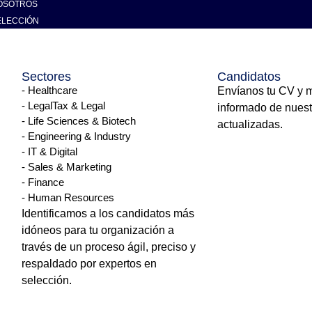
OSOTROS
 profesionales
ELECCIÓN
s/as en España: 
Sectores
Candidatos
- Healthcare
Envíanos tu CV y 
- LegalTax & Legal
informado de nuest
- Life Sciences & Biotech
actualizadas.
- Engineering & Industry
- IT & Digital
- Sales & Marketing
- Finance
- Human Resources
Identificamos a los candidatos más
idóneos para tu organización a
lento internacional. Si eres profesional altamente cualificado/a
través de un proceso ágil, preciso y
Pero, ¿qué requisitos exige, cuáles son las ventajas reales, y 
respaldado por expertos en
selección.