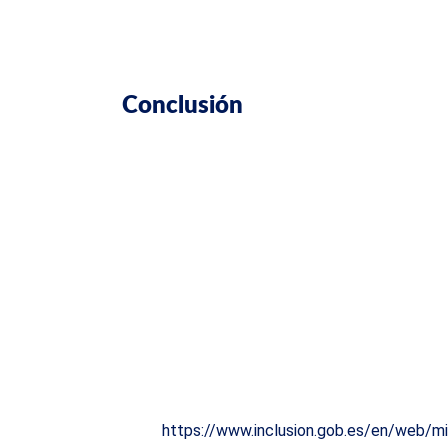
Solicitas el visado en el consulado corre
Una vez aprobado, debes recoger el visad
Conclusión
El visado para profesionales altamente cualif
cumples los requisitos legales, tienes una buen
planificar con certidumbre y acceder a benefici
Fuentes
Plataforma One – Solicitud del visado de
https://one.gob.es/es/tramites/solicitu
Plataforma One – Solicitud de residencia
https://one.gob.es/es/tramites/solicitu
Ministerio de Inclusión, Seguridad Social
https://www.inclusion.gob.es/en/web/mig