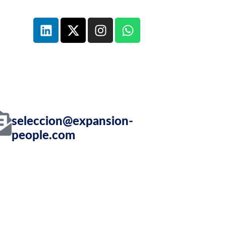
os
os
seleccion@expansion-
people.com