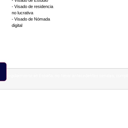
- Visado de Estudio
- Visado de residencia
no lucrativa
, directivo o especializado, con contrato claro, funciones definida
- Visado de Nómada
digital
en España, con solvencia y que presente la solicitud ante la instit
tratégicos)
ONTACTO
entes penales, seguro médico, traducciones legalizadas de los docu
OVEDADES
r irregularmente en España, no tener antecedentes penales, cumplir 
cios que la hacen muy atractiva: