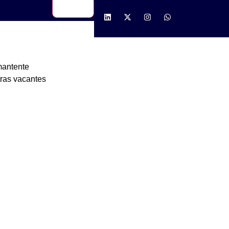
 altamente
requisitos y
mantente
ras vacantes
 y buscas trabajar aquí, el visado
cómo funciona el proceso? Aquí tienes la guía