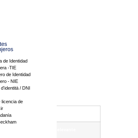
s?
ción
y tiene por objetivo facilitar la entrada y
prestigio o por experiencia profesional
tes
njeros
ta de Identidad
esa española bajo condiciones específicas.
jera -TIE
ro de Identidad
ero - NIE
 d'identità / DNI
 licencia de
ir
adanía
Beckham
e experiencia profesional relevante
.