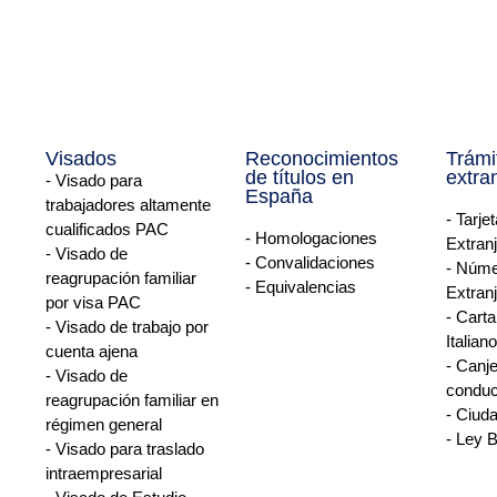
ara profesionales altamente cualificados/a
ISADOS Y HOMOLOGACIONES
3 de apoyo a los/as emprendedores/as y su internacionaliza
e tengan cualificación alta, ya sea por títulos universitarios de 
Visados
Reconocimientos
Trámi
:
de títulos en
extra
- Visado para
España
trabajadores altamente
es cumplen estándares europeos.
- Tarje
cualificados PAC
s altamente cualificados
, si trabajas para una entidad o empr
- Homologaciones
Extran
- Visado de
- Convalidaciones
- Núme
reagrupación familiar
- Equivalencias
Extranj
por visa PAC
- Carta
- Visado de trabajo por
Italiano
lificas o si tu oferta de trabajo lo hace:
cuenta ajena
- Canje
- Visado de
conduc
reagrupación familiar en
- Ciud
régimen general
- Ley 
- Visado para traslado
nseñanza superior reconocida, o alternativamente al menos
3 años d
intraempresarial