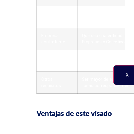
Oferta de
El puesto debe ser técnico
empleo válida
Empresa
Que sea una entidad legal 
contratante
Empresas y Colectivos Es
C
Documentación
Pasaporte válido, anteced
N
personal
firmado, CV actualizado.
X
Otros
Ser mayor de edad, no esta
requisitos
tasas correspondientes.
Ventajas de este visado
Optar por esta autorización trae varios benefi