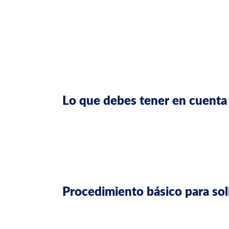
Permite
residir y trabajar legalmente
Posibilidad de traer familia (cónyuge, hijo
Plazos relativamente ágiles para resolu
Mejores condiciones laborales, como suel
a derechos.
Validez del permiso más prolongada, en a
Lo que debes tener en cuenta 
Completar toda la documentación correct
Algunas empresas desconocen los plazos 
Si la oferta no satisface los criterios d
En algunos casos, aunque se conceda el p
Procedimiento básico para soli
La empresa española solicita la autoriz
Reúnes la documentación: título/traducc