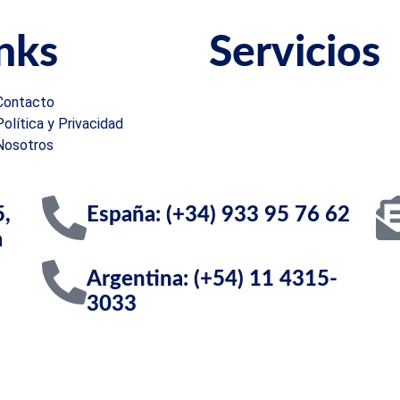
nks
Servicios
Contacto
Selección
Política y Privacidad
Visados
Nosotros
Reconocimiento de títul
Clientes
Trámites en el extranjer
5,
España: (+34) 933 95 76 62
a
Argentina: (+54) 11 4315-
3033