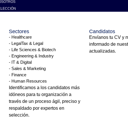
OSOTROS
edicos
ELECCIÓN
Sectores
Candidatos
ema de salud español 
- Healthcare
Envíanos tu CV y 
- LegalTax & Legal
informado de nuest
- Life Sciences & Biotech
icos y enfermeros e
actualizadas.
- Engineering & Industry
- IT & Digital
- Sales & Marketing
- Finance
en como un destino atractivo para profesionales sanitarios de t
- Human Resources
ersal, enfrenta sin embargo un desafío persistente: la falta de p
Identificamos a los candidatos más
idóneos para tu organización a
través de un proceso ágil, preciso y
nks
Servicios
respaldado por expertos en
selección.
cto
Selección