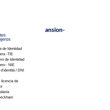
seleccion@expansion-
tes
people.com
njeros
ta de Identidad
jera -TIE
ro de Identidad
ero - NIE
 d'identità / DNI
 licencia de
ir
adanía
Beckham