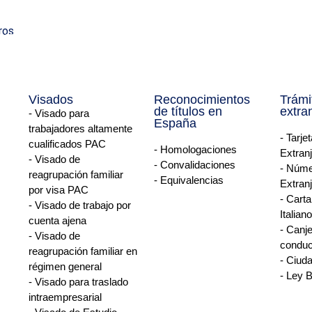
ca y Privacidad
Visados
ros
Reconocimiento de títulos
ISADOS Y HOMOLOGACIONES
es
Trámites en el extranjeros
5,
España: (+34) 933 95 76 62
Visados
Reconocimientos
Trámi
a
de títulos en
extra
- Visado para
España
trabajadores altamente
Argentina: (+54) 11 4315-
- Tarje
cualificados PAC
- Homologaciones
3033
Extran
- Visado de
- Convalidaciones
- Núme
reagrupación familiar
- Equivalencias
Extranj
por visa PAC
- Carta
- Visado de trabajo por
Italiano
cuenta ajena
- Canje
- Visado de
conduc
reagrupación familiar en
- Ciud
régimen general
- Ley 
- Visado para traslado
intraempresarial