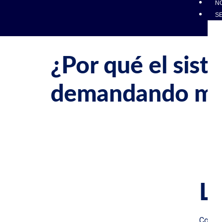
N
Etiqueta:
m
S
¿Por qué el sist
demandando méd
En los últimos años, España ha reforzado su imag
por su calidad, su red pública y su atención univ
resultado, médicos, enfermeros y técnicos […]
Li
Conta