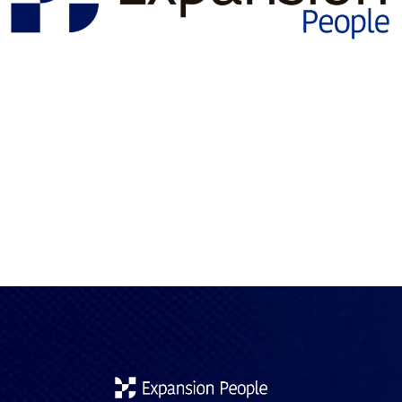
En un mundo laboral cada vez más globalizado, España no
es la excepción. Las empresas españolas, desde startups
tecnológicas hasta multinacionales industriales, están
intensificando la búsqueda de talento extranjero cualificado
para cubrir vacantes estratégicas que no logran satisfacer
con profesionales locales. Pero, ¿por qué esta tendencia va
en aumento? A continuación, analizamos las principales
razones […]