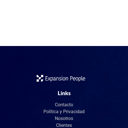
experiencia técnica y los títulos académicos. Pero hoy, en un
mercado laboral global, híbrido y en constante cambio, las
soft skills se han convertido en el verdadero factor que
marca la diferencia. Comunicación, pensamiento crítico,
adaptabilidad o inteligencia emocional ya no son un “extra”:
son […]
Links
Contacto
Política y Privacidad
Nosotros
Clientes