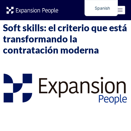
Etiqueta:
Soft skills
Spanish
English
Soft skills: el criterio que está
transformando la
contratación moderna
Durante años, los procesos de selección se centraron en la