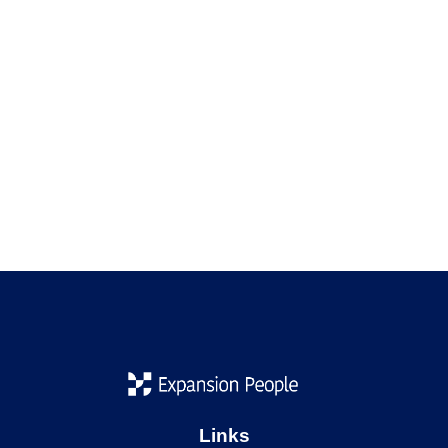
La captación de talento internacional se ha convertido en
una prioridad estratégica para empresas y gobiernos
europeos. Ingenieros, perfiles tecnológicos, directivos,
investigadores o especialistas sanitarios son hoy más
demandados que nunca. Sin embargo, no todos los países
de Europa ofrecen las mismas facilidades para atraer y
retener a profesionales altamente cualificados. España
cuenta con un […]
Links