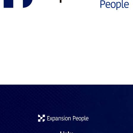
En el cambiante panorama de la movilidad internacional,
España ha introducido una medida clave para atraer talento
cualificado: priorizar la homologación de títulos extranjeros
cuando los/las solicitantes ya cuentan con una oferta de
empleo sólido. Esta apuesta por acelerar los procesos
formales responde tanto a necesidades laborales como
estratégicas, y puede ser tu carta de […]