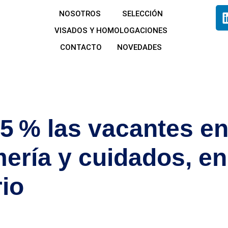
NOSOTROS
SELECCIÓN
VISADOS Y HOMOLOGACIONES
CONTACTO
NOVEDADES
9b5bbc4d8
 % las vacantes en
ería y cuidados, en 
rio
 en el sector sanitario. Con una demanda creciente de enfermero