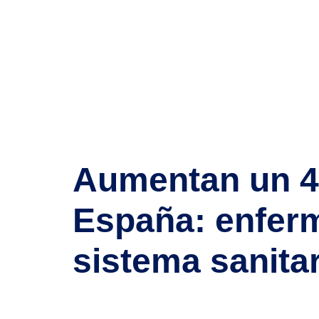
Autor:
1ba
Aumentan un 45
España: enferm
sistema sanita
España vive una auténtica explosión de vacantes