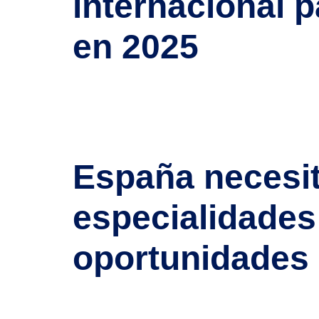
internacional pa
en 2025
El sector biotecnológico español está en plena e
las startups biotech se han convertido en polos d
regulación sanitaria, España te está buscando. Bi
España necesit
especialidade
oportunidades 
España está viviendo una de las mayores crisis de