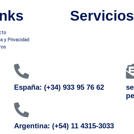
inks
Servicios
cto
Selección
ca y Privacidad
Visados
ros
Reconocimiento de títulos
es
Trámites en el extranjeros
España: (+34) 933 95 76 62
se
pe
Argentina: (+54) 11 4315-3033