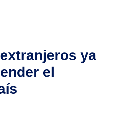
odelo migratorio español. Con medidas que
ja de ruta clara para quienes desean vivir y
 extranjeros ya
ender el
aís
en mayo de 2025. Esto no solo representa el
ue está cambiando el panorama económico nacional.