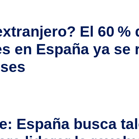
in precedentes: encontrar, atraer y retener talento sanitario, nac
]
xtranjero? El 60 % 
s en España ya se 
eses
os formados fuera de España: el proceso de homologación de títu
 o especialista en España, ahora es el mejor momento para inic
[…]
e: España busca ta