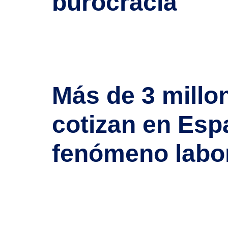
burocracia
El nuevo Reglamento de Extranjería, vigente des
facilitan la regularización, el empleo y la integr
trabajar legalmente en […]
Más de 3 millo
cotizan en Esp
fenómeno labor
España ha alcanzado un hito histórico: más de 3.0
14,1 % del total de cotizantes, sino también el 
¿Por qué es tan importante esta cifra? […]