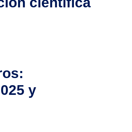
ción científica
 y una creciente demanda de talento cualificado,
eres científico, ingeniero biomédico o experto en
ros:
025 y
icos en falta en 2025, el país se abre al talento