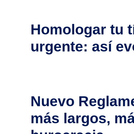
médico internacional como solución urgente a un p
desiguales. ¿Por qué hay déficit […]
Homologar tu t
urgente: así e
La homologación de títulos extranjeros en España 
quieres trabajar en tu especialidad, esto te inte
En 2024 se homologaron 40.200 títulos […]
Nuevo Reglamen
más largos, m