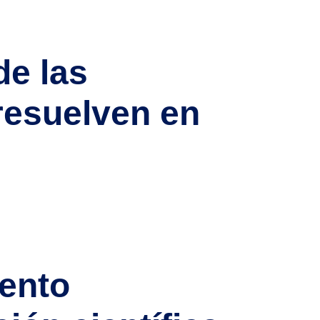
ional e internacional. Vacantes en cifras: el
de las
resuelven en
los médicos se ha acelerado notablemente. Si
iar tu trámite. Datos clave: la homologación
lento