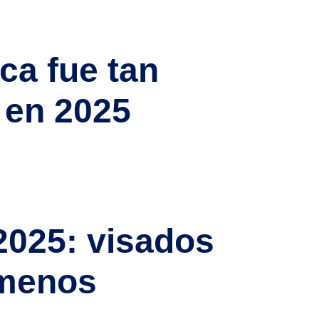
levo generacional y condiciones laborales
ca fue tan
 en 2025
Si tienes formación universitaria fuera del país y
ortantes. 2024: un año récord en homologaciones
2025: visados
 menos