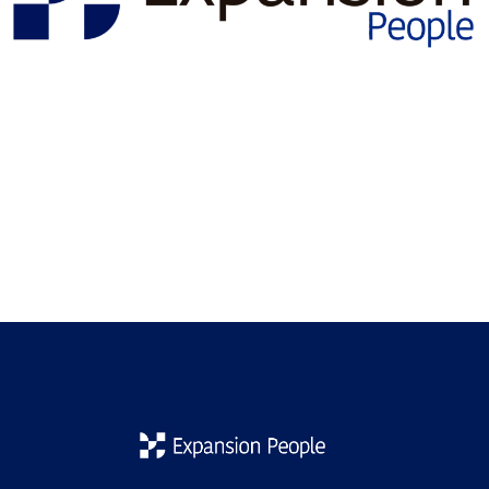
España se ha convertido en un hub tecnológico emergente
dentro de Europa: startups, scaleups y grandes
multinacionales están contratando desarrolladores/as, data
scientists, DevOps, ingenieros/as de software y otros
perfiles IT como nunca antes. Pero si quieres trabajar en
España y te preguntas: ¿Necesito homologar mi título para
trabajar como programador/a en España? La respuesta […]